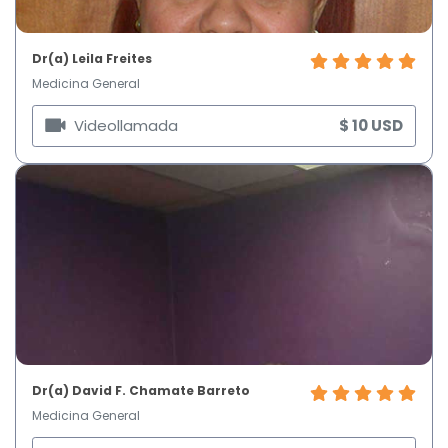
Dr(a) Leila Freites
Medicina General
Videollamada
$ 10 USD
Dr(a) David F. Chamate Barreto
Medicina General