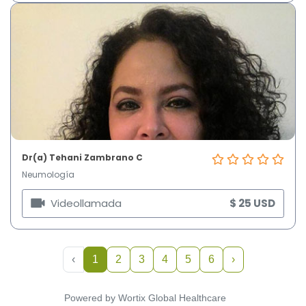
Dr(a) Tehani Zambrano C
Neumología
Videollamada
$ 25 USD
‹
1
2
3
4
5
6
›
Powered by Wortix Global Healthcare